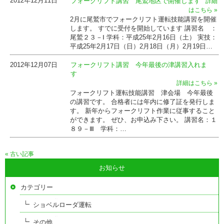
2012年12月11日
フォークリフト講習 尾鷲地区で開催します
詳細
はこちら »
2月に尾鷲市でフォークリフト運転技能講習を開催
します。 すでに受付を開始しています 講習名 ：
尾鷲２３－Ⅰ 学科：平成25年2月16日（土） 実技：
平成25年2月17日（日）2月18日（月）2月19日…
2012年12月07日
フォークリフト講習 今年最後の津講習入れま
す
詳細はこちら »
フォークリフト運転技能講習 津会場 今年最後
の講習です。 合格者には年内に修了証を発行しま
す。 新年からフォークリフト作業に従事すること
ができます。 ぜひ、お申込み下さい。 講習名：１
８９－Ⅲ 学科：…
« 古い記事
お知らせ
カテゴリー
ショベルローダ運転
その他