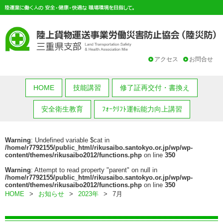
アクセス
お問合せ
HOME
技能講習
修了証再交付・書換え
安全衛生教育
ﾌｫｰｸﾘﾌﾄ運転能力向上講習
Warning
: Undefined variable $cat in
/home/r7792155/public_html/rikusaibo.santokyo.or.jp/wp/wp-
content/themes/rikusaibo2012/functions.php
on line
350
Warning
: Attempt to read property "parent" on null in
/home/r7792155/public_html/rikusaibo.santokyo.or.jp/wp/wp-
content/themes/rikusaibo2012/functions.php
on line
350
HOME
>
お知らせ
>
2023年
>
7月