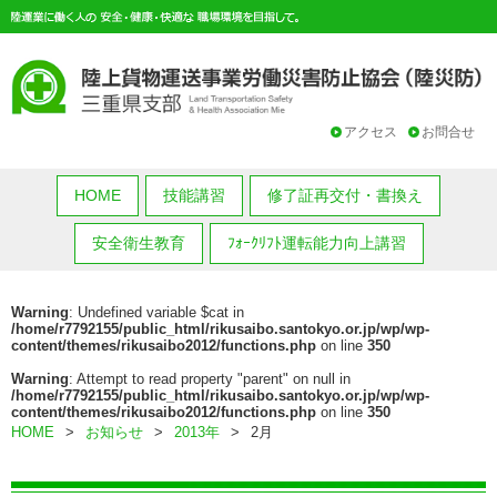
アクセス
お問合せ
HOME
技能講習
修了証再交付・書換え
安全衛生教育
ﾌｫｰｸﾘﾌﾄ運転能力向上講習
Warning
: Undefined variable $cat in
/home/r7792155/public_html/rikusaibo.santokyo.or.jp/wp/wp-
content/themes/rikusaibo2012/functions.php
on line
350
Warning
: Attempt to read property "parent" on null in
/home/r7792155/public_html/rikusaibo.santokyo.or.jp/wp/wp-
content/themes/rikusaibo2012/functions.php
on line
350
HOME
>
お知らせ
>
2013年
>
2月