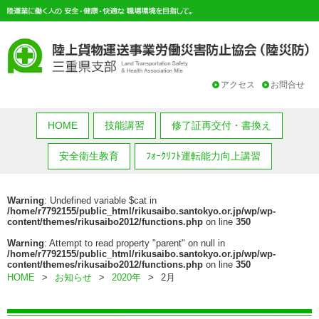
アクセス
お問合せ
HOME
技能講習
修了証再交付・書換え
安全衛生教育
ﾌｫｰｸﾘﾌﾄ運転能力向上講習
Warning
: Undefined variable $cat in
/home/r7792155/public_html/rikusaibo.santokyo.or.jp/wp/wp-
content/themes/rikusaibo2012/functions.php
on line
350
Warning
: Attempt to read property "parent" on null in
/home/r7792155/public_html/rikusaibo.santokyo.or.jp/wp/wp-
content/themes/rikusaibo2012/functions.php
on line
350
HOME
>
お知らせ
>
2020年
>
2月