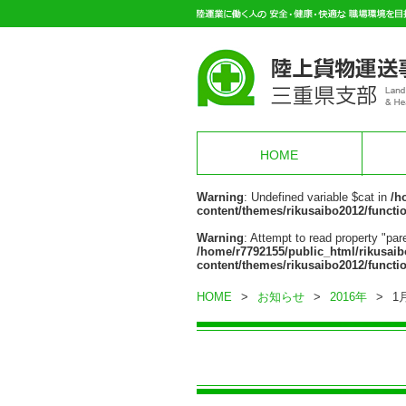
HOME
Warning
: Undefined variable $cat in
/h
content/themes/rikusaibo2012/functi
Warning
: Attempt to read property "pare
/home/r7792155/public_html/rikusaib
content/themes/rikusaibo2012/functi
HOME
>
お知らせ
>
2016年
>
1