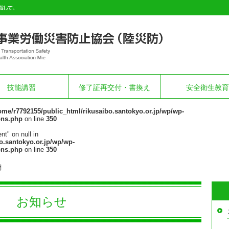
技能講習
修了証再交付・書換え
安全衛生教育
ome/r7792155/public_html/rikusaibo.santokyo.or.jp/wp/wp-
ons.php
on line
350
nt" on null in
o.santokyo.or.jp/wp/wp-
ons.php
on line
350
月
お知らせ