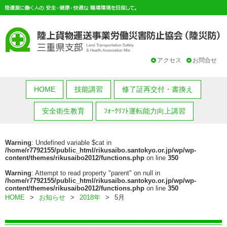
アクセス
お問合せ
HOME
技能講習
修了証再交付・書換え
安全衛生教育
ﾌｫｰｸﾘﾌﾄ運転能力向上講習
Warning
: Undefined variable $cat in
/home/r7792155/public_html/rikusaibo.santokyo.or.jp/wp/wp-
content/themes/rikusaibo2012/functions.php
on line
350
Warning
: Attempt to read property "parent" on null in
/home/r7792155/public_html/rikusaibo.santokyo.or.jp/wp/wp-
content/themes/rikusaibo2012/functions.php
on line
350
HOME
>
お知らせ
>
2018年
>
5月