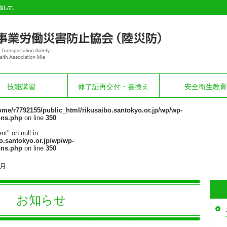
技能講習
修了証再交付・書換え
安全衛生教育
ome/r7792155/public_html/rikusaibo.santokyo.or.jp/wp/wp-
ons.php
on line
350
nt" on null in
o.santokyo.or.jp/wp/wp-
ons.php
on line
350
2月
お知らせ