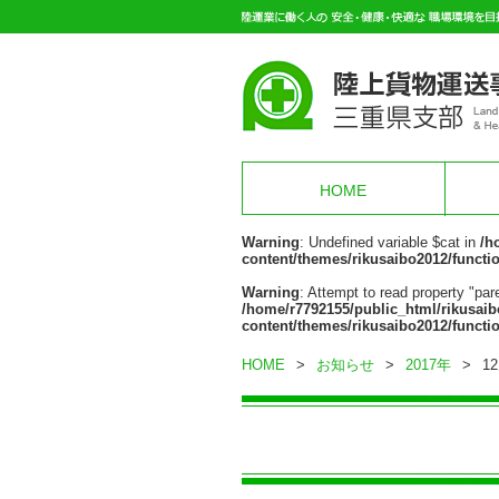
HOME
Warning
: Undefined variable $cat in
/h
content/themes/rikusaibo2012/functi
Warning
: Attempt to read property "pare
/home/r7792155/public_html/rikusaib
content/themes/rikusaibo2012/functi
HOME
>
お知らせ
>
2017年
>
1