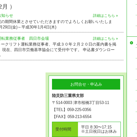
2月 ）
お知らせ
詳細はこちら »
記の期間休業とさせていただきますのでよろしくお願いいたしま
月29日(金)～平成30年1月4日(木)
運転業務従事者 四日市会場
詳細はこちら »
ォークリフト運転業務従事者、平成３０年２月２０日の案内書を掲
 現在、四日市労働基準協会にて受付中です。 申込書ダウンロー
ら
お問合せ・申込み
陸災防三重県支部
〒514-0003 津市桜橋3丁目53-11
【TEL】059-225-0356
【FAX】059-213-6554
平日 8:30〜17:15
受付時間
※土日祝日はお休み