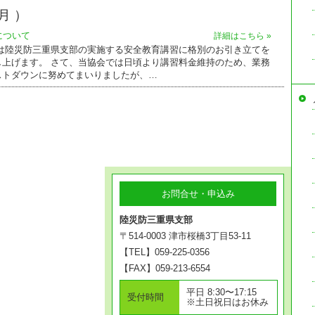
月 ）
について
詳細はこちら »
素は陸災防三重県支部の実施する安全教育講習に格別のお引き立てを
し上げます。 さて、当協会では日頃より講習料金維持のため、業務
ストダウンに努めてまいりましたが、…
お問合せ・申込み
陸災防三重県支部
〒514-0003 津市桜橋3丁目53-11
【TEL】059-225-0356
【FAX】059-213-6554
平日 8:30〜17:15
受付時間
※土日祝日はお休み