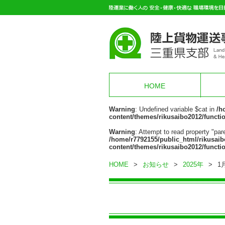
HOME
Warning
: Undefined variable $cat in
/h
content/themes/rikusaibo2012/functi
Warning
: Attempt to read property "pare
/home/r7792155/public_html/rikusaib
content/themes/rikusaibo2012/functi
HOME
>
お知らせ
>
2025年
>
1