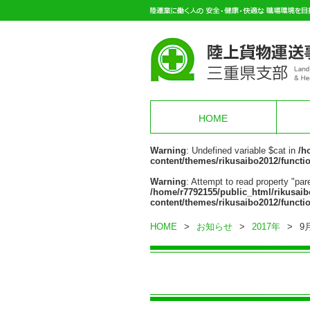
HOME
Warning
: Undefined variable $cat in
/h
content/themes/rikusaibo2012/functi
Warning
: Attempt to read property "pare
/home/r7792155/public_html/rikusaib
content/themes/rikusaibo2012/functi
HOME
>
お知らせ
>
2017年
>
9