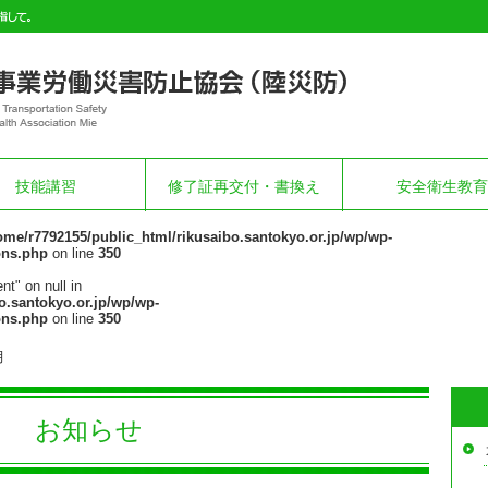
技能講習
修了証再交付・書換え
安全衛生教育
ome/r7792155/public_html/rikusaibo.santokyo.or.jp/wp/wp-
ons.php
on line
350
nt" on null in
o.santokyo.or.jp/wp/wp-
ons.php
on line
350
月
お知らせ