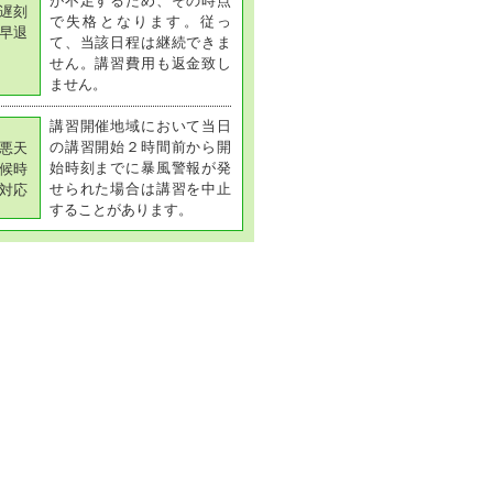
が不足するため、その時点
遅刻
で失格となります。従っ
早退
て、当該日程は継続できま
せん。講習費用も返金致し
ません。
講習開催地域において当日
の講習開始２時間前から開
悪天
始時刻までに暴風警報が発
候時
せられた場合は講習を中止
対応
することがあります。